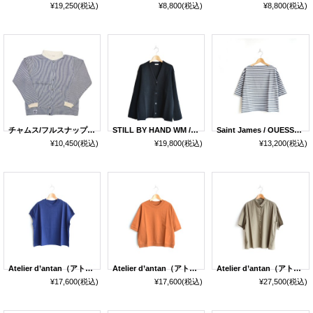
¥19,250
(税込)
¥8,800
(税込)
¥8,800
(税込)
チャムス/フルスナップ・ハリケーントップ ヒッコリー（CH00-0519-0000W）
STILL BY HAND WM / Linen Like Cotton V-Neck Cardigan（KN02221WM）
Saint James / OUESSANT LOOSE TEE (20JC TEE LOOSE)
¥10,450
(税込)
¥19,800
(税込)
¥13,200
(税込)
Atelier d’antan（アトリエ・ダンタン）/ Borel Cotton French Sleeve Cutsewn
Atelier d’antan（アトリエ・ダンタン）/ Bordet Cotton S/S Cutsewn
Atelier d’antan（アトリエ・ダンタン） / Linton Cotton Shirt
¥17,600
(税込)
¥17,600
(税込)
¥27,500
(税込)