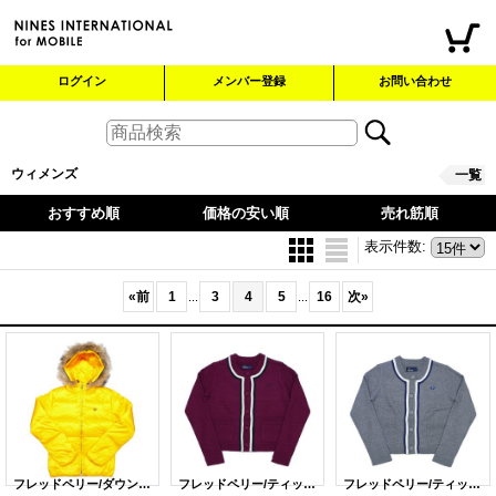
ログイン
メンバー登録
お問い合わせ
ウィメンズ
一覧
おすすめ順
価格の安い順
売れ筋順
表示件数
:
«
前
1
3
4
5
16
次
»
...
...
フレッドペリー/ダウンジャケット（F6082-16W）
フレッドペリー/ティップライン ニットジャケット（F7028-55W）
フレッドペリー/ティップライン ニットジャケット（F7028-30W）