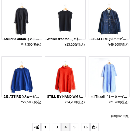
Atelier d’antan（アトリエ・ダンタン） / Crevel Washi Shirt
Atelier d’antan（アトリエ・ダンタン） / Turgot Supima Cotton Cutsewn
J.B.ATTIRE (ジェービーアタイア) / PARIS JEAN JACKET ONE WASH
¥47,300
(税込)
¥13,200
(税込)
¥49,500
(税込)
J.B.ATTIRE (ジェービーアタイア) / NEW YORK SWEAT SHIRT
STILL BY HAND WM / KN01254WM
miiThaaii（ミーターイー） / Jai One-piece
¥27,500
(税込)
¥24,200
(税込)
¥21,780
(税込)
(60件/233件)
«
前
1
3
4
5
16
次
»
...
...