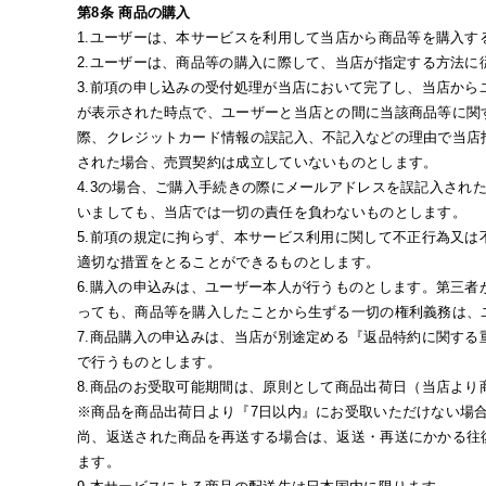
第8条 商品の購入
1.ユーザーは、本サービスを利用して当店から商品等を購入す
2.ユーザーは、商品等の購入に際して、当店が指定する方法に
3.前項の申し込みの受付処理が当店において完了し、当店か
が表示された時点で、ユーザーと当店との間に当該商品等に関
際、クレジットカード情報の誤記入、不記入などの理由で当店
された場合、売買契約は成立していないものとします。
4.3の場合、ご購入手続きの際にメールアドレスを誤記入され
いましても、当店では一切の責任を負わないものとします。
5.前項の規定に拘らず、本サービス利用に関して不正行為又
適切な措置をとることができるものとします。
6.購入の申込みは、ユーザー本人が行うものとします。第三
っても、商品等を購入したことから生ずる一切の権利義務は、
7.商品購入の申込みは、当店が別途定める『返品特約に関す
で行うものとします。
8.商品のお受取可能期間は、原則として商品出荷日（当店より
※商品を商品出荷日より『7日以内』にお受取いただけない場
尚、返送された商品を再送する場合は、返送・再送にかかる往
ます。