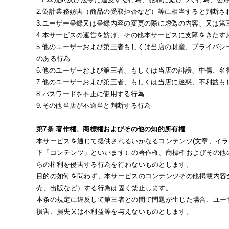
2.偽計業務妨害（商品の受取拒否など）等に相当すると判断さ
3.ユーザー登録又は登録内容の変更の際に虚偽の内容、又は第
4.本サービスの運営を妨げ、その他本サービスに支障をきたす
5.他のユーザーおよび第三者もしくは当店の財産、プライバ
のある行為
6.他のユーザーおよび第三者、もしくは当店の誹謗、中傷、
7.他のユーザーおよび第三者、もしくは当店に迷惑、不利益
8.パスワードを不正に使用する行為
9.その他当店が不適当と判断する行為
第7条 著作権、商標権およびその他の知的所有権
本サービスを通じて提供されるいかなるコンテンツ(文章、イ
下「コンテンツ」といいます）の著作権、商標権およびその他
らの権利を侵害する行為を行わないものとします。
目的の如何を問わず、本サービスのコンテンツその他掲載内容
売、出版など）する行為は固く禁止します。
本条の規定に違反して第三者との間で問題が生じた場合、ユー
損害、損失又は不利益等を与えないものとします。