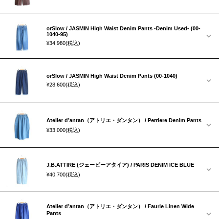
orSlow / JASMIN High Waist Denim Pants -Denim Used- (00-
1040-95)
¥34,980
(税込)
orSlow / JASMIN High Waist Denim Pants (00-1040)
¥28,600
(税込)
Atelier d’antan（アトリエ・ダンタン） / Perriere Denim Pants
¥33,000
(税込)
J.B.ATTIRE (ジェービーアタイア) / PARIS DENIM ICE BLUE
¥40,700
(税込)
Atelier d’antan（アトリエ・ダンタン） / Faurie Linen Wide
Pants