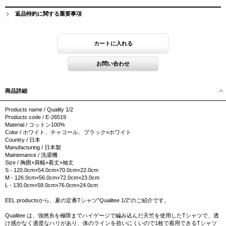
返品特約に関する重要事項
商品詳細
Products name / Quality 1/2
Products code / E-26519
Material / コットン100%
Color / ホワイト、チャコール、ブラック×ホワイト
Country / 日本
Manufacturing / 日本製
Maintenance / 洗濯機
Size / 胸囲×肩幅×着丈×袖丈
S - 120.0cm×54.0cm×70.0cm×22.0cm
M - 126.0cm×56.0cm×72.0cm×23.0cm
L - 130.0cm×58.0cm×76.0cm×24.0cm
EEL productsから、夏の定番Tシャツ”Qualitee 1/2”のご紹介です。
Qualitee は、強撚糸を極限までハイゲージで編み込んだ天竺を使用したTシャツで、透
け感がなく適度なハリがあり、体のラインを拾いにくいので1枚で着用できるTシャツ