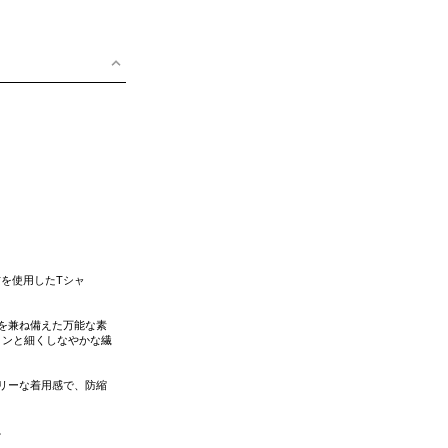
材を使用したTシャ
を兼ね備えた万能な素
ロンと細くしなやかな繊
リーな着用感で、防縮
。