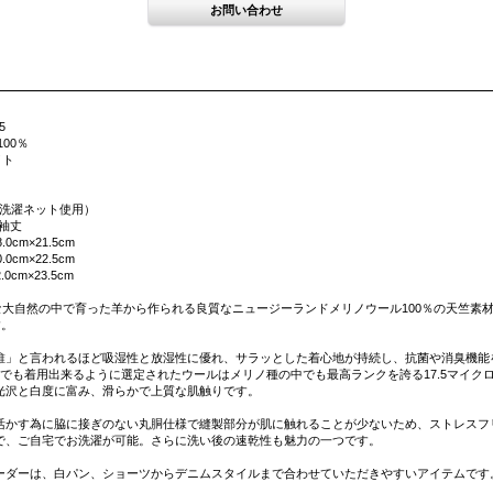
5
100％
イト
洗濯機（洗濯ネット使用）
×袖丈
8.0cm×21.5cm
0.0cm×22.5cm
2.0cm×23.5cm
ら、雄大な大自然の中で育った羊から作られる良質なニュージーランドメリノウール100％の天竺素
す。
維」と言われるほど吸湿性と放湿性に優れ、サラッとした着心地が持続し、抗菌や消臭機能
ーでも着用出来るように選定されたウールはメリノ種の中でも最高ランクを誇る17.5マイク
光沢と白度に富み、滑らかで上質な肌触りです。
活かす為に脇に接ぎのない丸胴仕様で縫製部分が肌に触れることが少ないため、ストレスフ
で、ご自宅でお洗濯が可能。さらに洗い後の速乾性も魅力の一つです。
ーダーは、白パン、ショーツからデニムスタイルまで合わせていただきやすいアイテムです