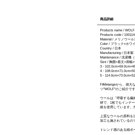
商品詳細
Products name / WOLF
Products code / 100114
Material / メリノウール
Color / ブラック×ホワ
Country / 日本
Manufacturing / 日本製
Maintenance / 
Size / 胸囲×着丈×肩幅
3 - 102.0cm×69.0cm×4
4 - 108.0cm×71.0cm×5
5 - 114.0cm×73.0cm×5
FilMelangeか
ツ"WOLF"のご紹介で
ウールは「呼吸する繊
材で、1枚でもインナ
維を使用しています。
上質なウールの原料を
加工も施されているの
トレンド感のある細ボ