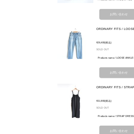
ORDINARY FITS / LOOS
¥26,400
(税込)
SOLD OUT
Products name / LOOSE ANKLE
ORDINARY FITS / STRA
¥31,900
(税込)
SOLD OUT
Products name / STRAP DRE