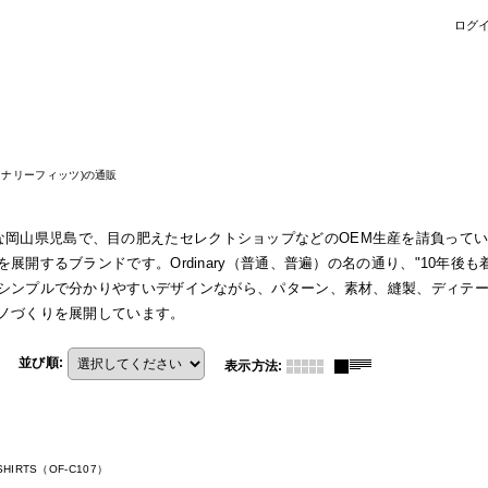
ログ
オーディナリーフィッツ)の通販
として有名な岡山県児島で、目の肥えたセレクトショップなどのOEM生産を請負って
開するブランドです。Ordinary（普通、普遍）の名の通り、"10年後も
シンプルで分かりやすいデザインながら、パターン、素材、縫製、ディテ
ノづくりを展開しています。
並び順
:
表示方法
:
T-SHIRTS（OF-C107）