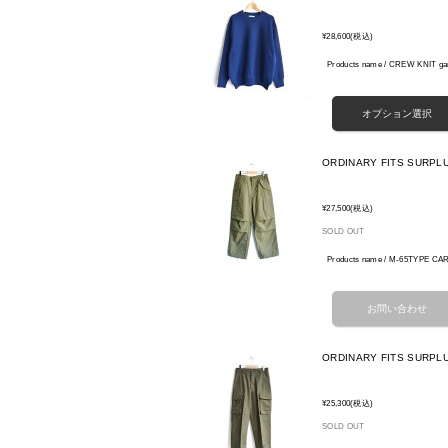
¥28,600
(税込)
Products name / CREW KNIT 
ORDINARY FITS SURPL
¥27,500
(税込)
SOLD OUT
Products name / M-65TYPE C
ORDINARY FITS SURPL
¥25,300
(税込)
SOLD OUT