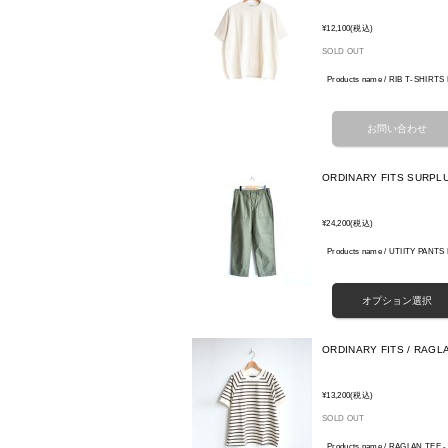
¥12,100
(税込)
SOLD OUT
Products name / RIB T-SHIRTS
ORDINARY FITS SURPLUS
¥24,200
(税込)
Products name / UTIITY PANTS
ORDINARY FITS / RAG
¥13,200
(税込)
SOLD OUT
Products name / RAGLAN TEE 