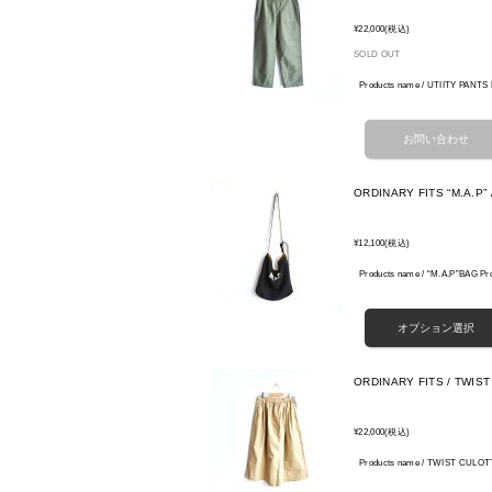
¥22,000
(税込)
SOLD OUT
Products name / UTIITY PANTS
ORDINARY FITS “M.A.P” 
¥12,100
(税込)
Products name / “M.A.P”BA
ORDINARY FITS / TWIST
¥22,000
(税込)
Products name / TWIST CULOT