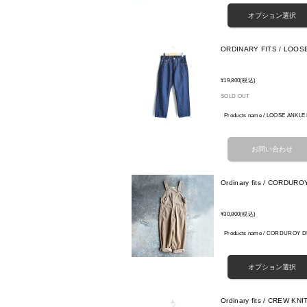
ORDINARY FITS / LOOSE
¥19,800
(税込)
SOLD OUT
Products name / LOOSE ANKLE 
Ordinary fits / CORD
¥30,800
(税込)
Products name / CORDUROY D
Ordinary fits / CREW K