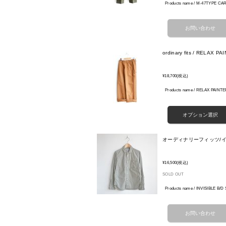
Products name / M-47TYPE CA
ordinary fits / RELAX P
¥18,700
(税込)
Products name / RELAX PAINT
オーディナリーフィッツ/イ
¥16,500
(税込)
SOLD OUT
Products name / INVISIBLE B