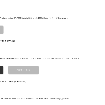
 Products code / SP-P004 Material / コットン100% Color / オリーブ Country / …
/ “M.A.P”BAG
G Products code / OF-G007 Material / コットン 32%、アクリル 68% Color / ブラック、ブラウン…
 CULOTTES (OF-P142)
TES Products code / OF-P142 Material / COTTON 100% Color / ベージュ Count…