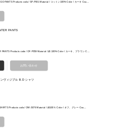
RGO PANTS Products code / SP-P001 Material / コットン100% Color / カーキ Cou…
AINTER PANTS
ER PANTS Products code / OF-P059 Material / 綿 100% Color / カーキ、ブラウン C…
ンヴィジブル B.D シャツ
/D SHIRTS Products code / OM-S076 Material / 綿100％ Color / オフ、グレー Cou…