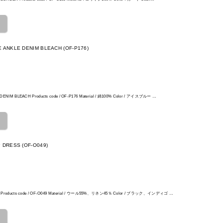
E ANKLE DENIM BLEACH (OF-P176)
 DENIM BLEACH Products code / OF-P176 Material / 綿100% Color / アイスブルー …
P DRESS (OF-O049)
SS Products code / OF-O049 Material / ウール55%、リネン45％ Color / ブラック、インディゴ …