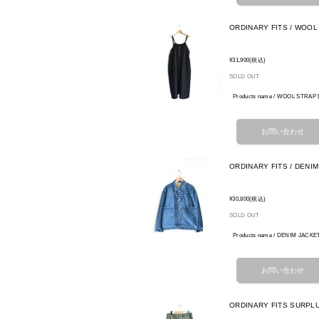
ORDINARY FITS / WOOL
¥31,900
(税込)
SOLD OUT
Products name / WOOL STRA
ORDINARY FITS / DENI
¥30,800
(税込)
SOLD OUT
Products name / DENIM JACKE
ORDINARY FITS SURPLUS