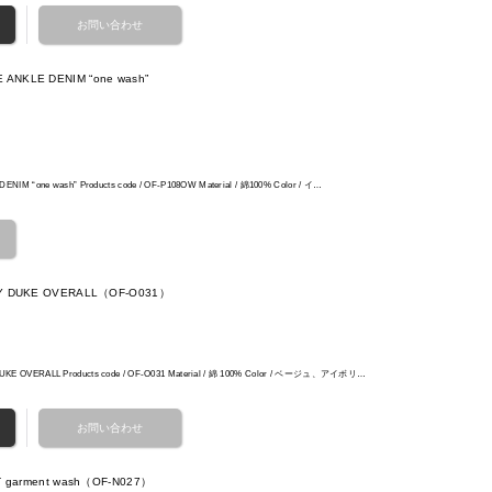
 ANKLE DENIM “one wash”
DENIM “one wash” Products code / OF-P108OW Material / 綿100% Color / イ…
UROY DUKE OVERALL（OF-O031）
UKE OVERALL Products code / OF-O031 Material / 綿 100% Color / ベージュ、アイボリ…
NIT garment wash（OF-N027）