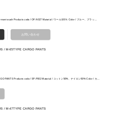
garment wash Products code / OF-N027 Material / ウール100％ Color / ブルー、ブラッ…
US / M-65TYPE CARGO PANTS
ARGO PANTS Products code / SP-P002 Material / コットン50%、ナイロン50% Color / カ…
US / M-47TYPE CARGO PANTS