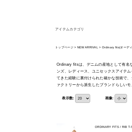
アイテムカテゴリ
トップページ
>
NEW ARRIVAL
>
Ordinary fits(
Ordinary fitsは、デニムの産地
ンズ、レディース、ユニセックスアイテムを展
てきた経験に裏付けられた確かな技術で、
ァクトリーから派生したブランドらしいモ
表示数
:
画像
:
ORDINARY FITS / RIB 