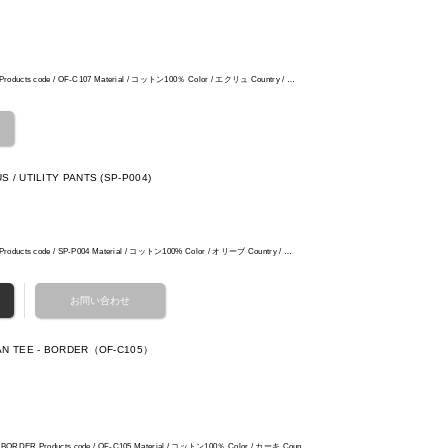
 Products code / OF-C107 Material / コットン100％ Color / エクリュ Country / …
 / UTILITY PANTS (SP-P004)
 Products code / SP-P004 Material / コットン100% Color / オリーブ Country / …
LAN TEE - BORDER（OF-C105）
- BORDER Products code / OF-C105 Material / コットン100％ Color / カーキ Coun…