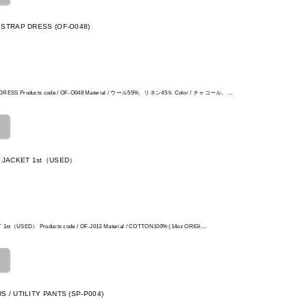
 STRAP DRESS (OF-O048)
P DRESS Products code / OF-O048 Material / ウール55%、リネン45％ Color / チャコール、…
M JACKET 1st（USED）
T 1st（USED） Products code / OF-J013 Material / COTTON100% (14oz ORIGI…
 / UTILITY PANTS (SP-P004)