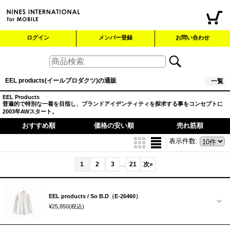
ログイン
メンバー登録
お問い合わせ
EEL products(イールプロダクツ)の通販
一覧
EEL
Products
普遍的で特別な一着を目指し、ブランドアイデンティティを探求する事をコンセプトに
2003年AWスタート。
おすすめ順
価格の安い順
売れ筋順
表示件数
:
1
2
3
21
次
»
...
EEL products / So B.D（E-26460）
¥25,850
(税込)