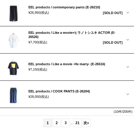
EEL products / contemporary pants (E-26210)
¥26,950
(税込)
[SOLD OUT]
EEL products / Like a movie×ヒラノトシユキ ACTOR (E-
26526)
¥7,700
(税込)
[SOLD OUT]
EEL products / Like a movie -He marry- (E-26516)
¥7,150
(税込)
EEL products / COOK PANTS (E-26204)
¥28,050
(税込)
(10件/205件)
1
2
3
21
次
»
...