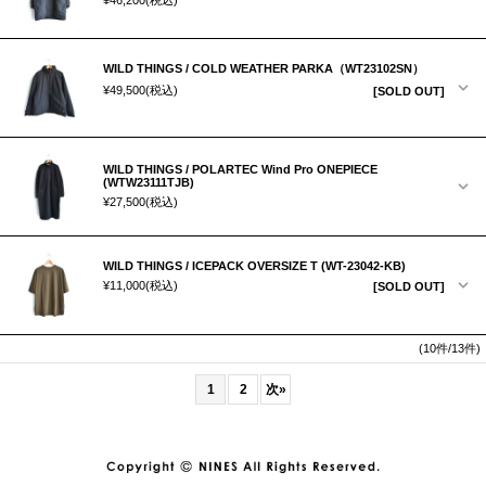
¥46,200
(税込)
WILD THINGS / COLD WEATHER PARKA（WT23102SN）
¥49,500
(税込)
[SOLD OUT]
WILD THINGS / POLARTEC Wind Pro ONEPIECE
(WTW23111TJB)
¥27,500
(税込)
WILD THINGS / ICEPACK OVERSIZE T (WT-23042-KB)
¥11,000
(税込)
[SOLD OUT]
(10件/13件)
1
2
次
»