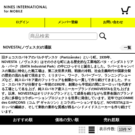
ログイン
メンバー登録
お問い合わせ
NOVESTA(ノヴェスタ)の通販
一覧
旧チェコスロバキアのパルチザンスケ（Partizánske）という町。1939年、
NOVESTA（ノヴェスタ）はその小さな町にある歴史的な工業地区バタ・インダストリア
ル・パーク（BATA Industrial Park）の中にひっそりと誕生しました。ラバーとキャンバ
スの製品に特化した靴工場は、第二次世界大戦、戦後の冷戦、社会主義時代や国家分裂
の歴史の流れを経て現在まで、ミリタリー、ワーク、ラバーブーツ、ランニングシュー
ズなど、純スロバキア産のフットウェアを創業から一貫して作り続けてきました。チェ
コ・スロバキアが分裂する一年前の1992年、創業から半世紀の間にヨーロッパを代表す
る工場として名を上げ、純スロバキア産スニーカーブランドのNOVESTAを立ち上げま
す。以来、NOVESTAはオリジナルブランドとして成長を続けながら世界各国のブランド
と共に多様なコラボレーションプロジェクトを世界に発信しています。近年ではCOMME
des GARÇONS（コム デ ギャルソン）とコラボレーションするなど、NOVESTAはヨー
ロッパの繊細さ、そして東欧の素朴な質感が残るハンドメイドスニーカーを作り続けて
います。
おすすめ順
価格の安い順
売れ筋順
表示件数
: