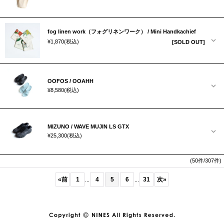
fog linen work（フォグリネンワーク） / Mini Handkachief
¥1,870
(税込)
[SOLD OUT]
OOFOS / OOAHH
¥8,580
(税込)
MIZUNO / WAVE MUJIN LS GTX
¥25,300
(税込)
(50件/307件)
«
前
1
4
5
6
31
次
»
...
...