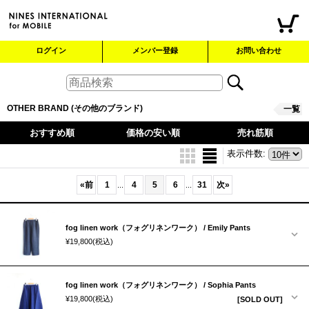
ログイン
メンバー登録
お問い合わせ
OTHER BRAND (その他のブランド)
一覧
おすすめ順
価格の安い順
売れ筋順
表示件数
:
«
前
1
4
5
6
31
次
»
...
...
fog linen work（フォグリネンワーク） / Emily Pants
¥19,800
(税込)
fog linen work（フォグリネンワーク） / Sophia Pants
¥19,800
(税込)
[SOLD OUT]