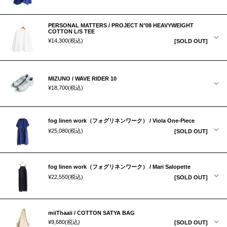
PERSONAL MATTERS / PROJECT N°08 HEAVYWEIGHT
COTTON L/S TEE
¥14,300
(税込)
[SOLD OUT]
MIZUNO / WAVE RIDER 10
¥18,700
(税込)
fog linen work（フォグリネンワーク） / Viola One-Piece
¥25,080
(税込)
[SOLD OUT]
fog linen work（フォグリネンワーク） / Mari Salopette
¥22,550
(税込)
[SOLD OUT]
miiThaaii / COTTON SATYA BAG
¥9,680
(税込)
[SOLD OUT]