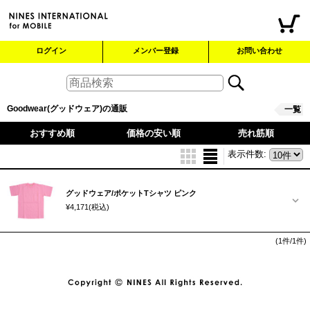
ログイン
メンバー登録
お問い合わせ
Goodwear(グッドウェア)の通販
一覧
おすすめ順
価格の安い順
売れ筋順
表示件数
:
グッドウェア/ポケットTシャツ ピンク
¥4,171
(税込)
(1件/1件)