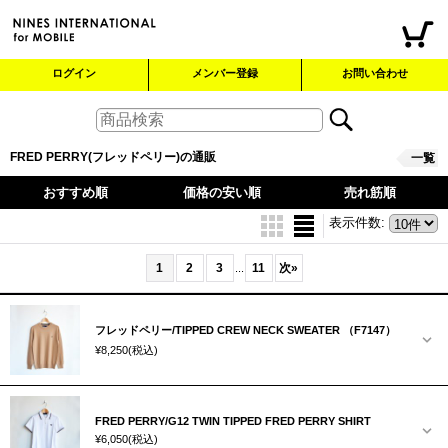
ログイン
メンバー登録
お問い合わせ
FRED PERRY(フレッドペリー)の通販
一覧
おすすめ順
価格の安い順
売れ筋順
表示件数
:
1
2
3
11
次
»
...
フレッドペリー/TIPPED CREW NECK SWEATER （F7147）
¥8,250
(税込)
FRED PERRY/G12 TWIN TIPPED FRED PERRY SHIRT
¥6,050
(税込)