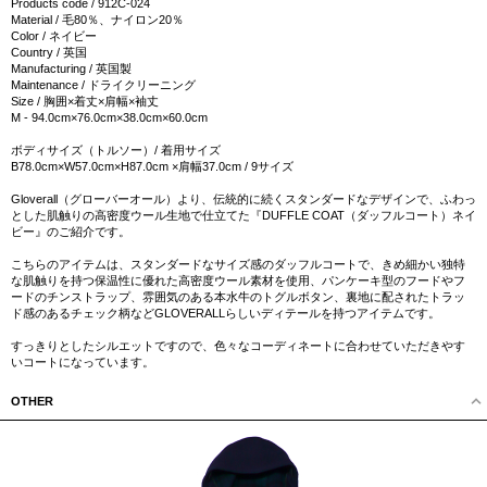
Products code / 912C-024
Material / 毛80％、ナイロン20％
Color / ネイビー
Country / 英国
Manufacturing / 英国製
Maintenance / ドライクリーニング
Size / 胸囲×着丈×肩幅×袖丈
M - 94.0cm×76.0cm×38.0cm×60.0cm
ボディサイズ（トルソー）/ 着用サイズ
B78.0cm×W57.0cm×H87.0cm ×肩幅37.0cm / 9サイズ
Gloverall（グローバーオール）より、伝統的に続くスタンダードなデザインで、ふわっ
とした肌触りの高密度ウール生地で仕立てた『DUFFLE COAT（ダッフルコート）ネイ
ビー』のご紹介です。
こちらのアイテムは、スタンダードなサイズ感のダッフルコートで、きめ細かい独特
な肌触りを持つ保温性に優れた高密度ウール素材を使用、パンケーキ型のフードやフ
ードのチンストラップ、雰囲気のある本水牛のトグルボタン、裏地に配されたトラッ
ド感のあるチェック柄などGLOVERALLらしいディテールを持つアイテムです。
すっきりとしたシルエットですので、色々なコーディネートに合わせていただきやす
いコートになっています。
OTHER