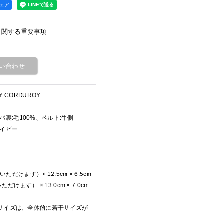
シェア
に関する重要事項
い合わせ
STY CORDUROY
％、ツバ裏:毛100%、ベルト:牛側
ネイビー
いただけます）× 12.5cm × 6.5cm
ただけます） × 13.0cm × 7.0cm
サイズは、全体的に若干サイズが