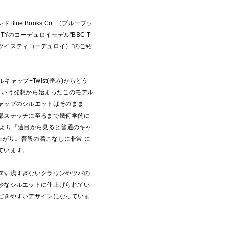
lue Books Co. （ブルーブッ
TYのコーデュロイモデル"BBC T
BC ツイスティコーデュロイ）"のご紹
ルキャップ+Twist(歪み)からどう
という発想から始まったこのモデル
ャップのシルエットはそのまま
部ステッチに至るまで幾何学的に
により「遠目から見ると普通のキャ
仕上がり。普段の着こなしに非常 に
ています。
ぎず浅すぎないクラウンやツバの
妙なシルエットに仕上げられてい
だきやすいデザインになっていま