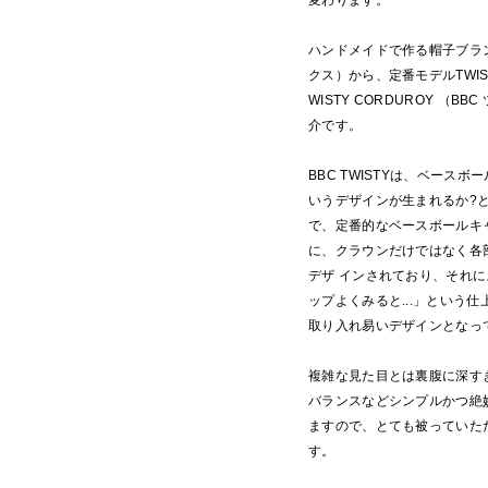
ハンドメイドで作る帽子ブランドB
クス）から、定番モデルTWIS
WISTY CORDUROY （B
介です。
BBC TWISTYは、ベースボー
いうデザインが生まれるか?
で、定番的なベースボールキ
に、クラウンだけではなく各
デザ インされており、それ
ップよくみると...」という
取り入れ易いデザインとなっ
複雑な見た目とは裏腹に深す
バランスなどシンプルかつ絶
ますので、とても被っていた
す。