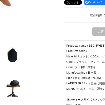
Facebookで
返品特約
お問
Products name / BBC TWI
Products code / -----
Material / コットン100
Color / ブラウン、グレー、
Country / 日本（京都）
Manufacturing / 日本製
Size / 頭周り×高さ×つば幅
LADIES FREE / （自由に調整
MENS FREE / （自由に調整い
※レディースサイズとメンズ
変わります。