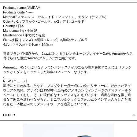
Products name / AMRAM
Products code / -----
Material / ステンレス・セルロイド（フロント）、チタン（テンプル）
Color / c-1：ブラック×ゴールド、c-2：デミ×ゴールド
Country / 日本
Manufacturing / 中国製
Maintenance / 手で拭く程度
Size /横幅（レンズ）×縦幅（レンズ）×鼻幅×テンプル長
4.7cm × 4.0cm × 2.1cm × 14.5cm
専業ブランドNEW.から、JazzにおけるフレンチホーンプレイヤーDavid Amramから名
付けられた眼鏡”Amran(アムラム)”のご紹介です。
.
Amramは、軽く小ぶりなクラウンパントスタイルにセル巻きを施すことによりクラシ
ックとモダンをミックスした印象のフレームになります。
.
NEW. (ニュー) 》
流行にとらわれることなく、プロダクト一点一点にのクオリティーにこだわったアイ
ウェアを展開。デザインは1950年代当時のアメリカンヴィンテージのディティールを
ベースにしており、そこに現代的なエッセンスを加えています。過度な装飾を排し武
骨な雰囲気を漂わせながらも、ミニマル＆シックなフォルムラインで大人らしさを漂
わせた、本物志向のモダンアイウェアを追及しています。
OTHER