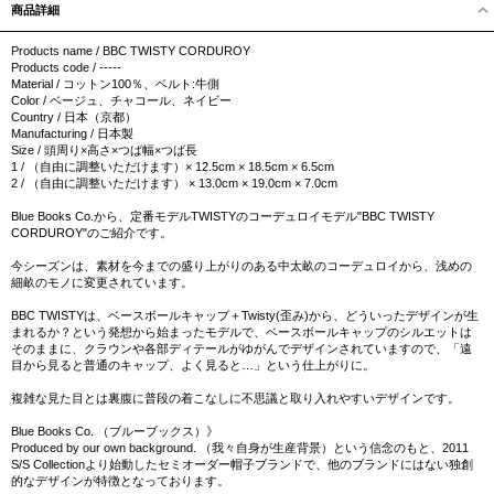
商品詳細
Products name / BBC TWISTY CORDUROY
Products code / -----
Material / コットン100％、ベルト:牛側
Color / ベージュ、チャコール、ネイビー
Country / 日本（京都）
Manufacturing / 日本製
Size / 頭周り×高さ×つば幅×つば長
1 / （自由に調整いただけます）× 12.5cm × 18.5cm × 6.5cm
2 / （自由に調整いただけます） × 13.0cm × 19.0cm × 7.0cm
Blue Books Co.から、定番モデルTWISTYのコーデュロイモデル"BBC TWISTY
CORDUROY"のご紹介です。
今シーズンは、素材を今までの盛り上がりのある中太畝のコーデュロイから、浅めの
細畝のモノに変更されています。
BBC TWISTYは、ベースボールキャップ＋Twisty(歪み)から、どういったデザインが生
まれるか？という発想から始まったモデルで、ベースボールキャップのシルエットは
そのままに、クラウンや各部ディテールがゆがんでデザインされていますので、「遠
目から見ると普通のキャップ、よく見ると…」という仕上がりに。
複雑な見た目とは裏腹に普段の着こなしに不思議と取り入れやすいデザインです。
Blue Books Co. （ブルーブックス）》
Produced by our own background. （我々自身が生産背景）という信念のもと、2011
S/S Collectionより始動したセミオーダー帽子ブランドで、他のブランドにはない独創
的なデザインが特徴となっております。