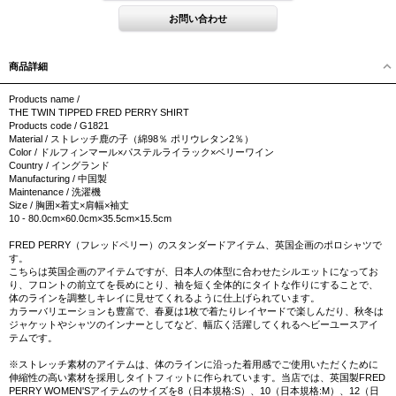
商品詳細
Products name /
THE TWIN TIPPED FRED PERRY SHIRT
Products code / G1821
Material / ストレッチ鹿の子（綿98％ ポリウレタン2％）
Color / ドルフィンマール×パステルライラック×ベリーワイン
Country / イングランド
Manufacturing / 中国製
Maintenance / 洗濯機
Size / 胸囲×着丈×肩幅×袖丈
10 - 80.0cm×60.0cm×35.5cm×15.5cm
FRED PERRY（フレッドペリー）のスタンダードアイテム、英国企画のポロシャツで
す。
こちらは英国企画のアイテムですが、日本人の体型に合わせたシルエットになってお
り、フロントの前立てを長めにとり、袖を短く全体的にタイトな作りにすることで、
体のラインを調整しキレイに見せてくれるように仕上げられています。
カラーバリエーションも豊富で、春夏は1枚で着たりレイヤードで楽しんだり、秋冬は
ジャケットやシャツのインナーとしてなど、幅広く活躍してくれるヘビーユースアイ
テムです。
※ストレッチ素材のアイテムは、体のラインに沿った着用感でご使用いただくために
伸縮性の高い素材を採用しタイトフィットに作られています。当店では、英国製FRED
PERRY WOMEN'Sアイテムのサイズを8（日本規格:S）、10（日本規格:M）、12（日