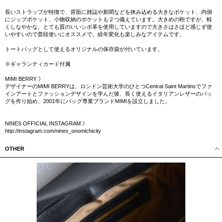
長いストラップが特徴で、背面に雑誌や新聞などを挟み込める大きなポケット、内側
にジップポケット、小物収納のポケットも２つ備えています。大きめの鞄ですが、軽
くしなやかな、とても質のいいシボ革を使用していますので大きさはさほど感じず使
いやすいので普段使いにオススメで、経年変化も楽しみなアイテムです。
トートバッグとして使えるオリジナルの保存袋が付いています。
※ギャランティカード付属
MIMI BERRY 》
デザイナーのMIMI BERRYは、ロンドン芸術大学のひとつCentral Saint Martinsでファ
インアートとファッションデザインを学んだ後、長く使えるイタリアンレザーのバッ
グを作り始め、2001年にバッグ専業ブランドMIMIを設立しました。
NINES OFFICIAL INSTAGRAM 》
http://instagram.com/nines_onomichicity
OTHER