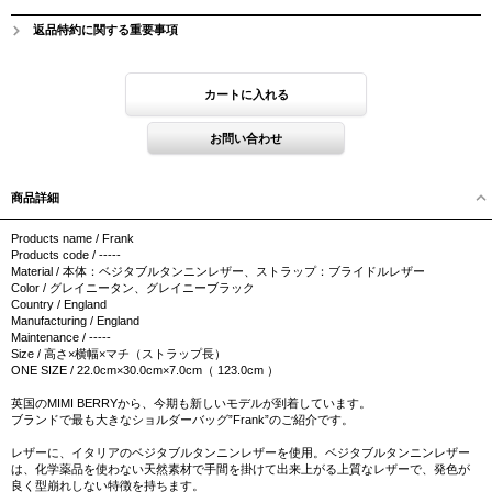
返品特約に関する重要事項
商品詳細
Products name / Frank
Products code / -----
Material / 本体：ベジタブルタンニンレザー、ストラップ：ブライドルレザー
Color / グレイニータン、グレイニーブラック
Country / England
Manufacturing / England
Maintenance / -----
Size / 高さ×横幅×マチ（ストラップ長）
ONE SIZE / 22.0cm×30.0cm×7.0cm（ 123.0cm ）
英国のMIMI BERRYから、今期も新しいモデルが到着しています。
ブランドで最も大きなショルダーバッグ”Frank”のご紹介です。
レザーに、イタリアのベジタブルタンニンレザーを使用。ベジタブルタンニンレザー
は、化学薬品を使わない天然素材で手間を掛けて出来上がる上質なレザーで、発色が
良く型崩れしない特徴を持ちます。