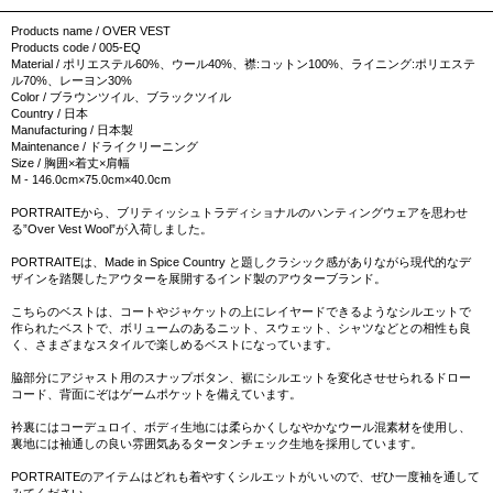
Products name / OVER VEST
Products code / 005-EQ
Material / ポリエステル60%、ウール40%、襟:コットン100%、ライニング:ポリエステ
ル70%、レーヨン30%
Color / ブラウンツイル、ブラックツイル
Country / 日本
Manufacturing / 日本製
Maintenance / ドライクリーニング
Size / 胸囲×着丈×肩幅
M - 146.0cm×75.0cm×40.0cm
PORTRAITEから、ブリティッシュトラディショナルのハンティングウェアを思わせ
る”Over Vest Wool”が入荷しました。
PORTRAITEは、Made in Spice Country と題しクラシック感がありながら現代的なデ
ザインを踏襲したアウターを展開するインド製のアウターブランド。
こちらのベストは、コートやジャケットの上にレイヤードできるようなシルエットで
作られたベストで、ボリュームのあるニット、スウェット、シャツなどとの相性も良
く、さまざまなスタイルで楽しめるベストになっています。
脇部分にアジャスト用のスナップボタン、裾にシルエットを変化させせられるドロー
コード、背面にぞはゲームポケットを備えています。
衿裏にはコーデュロイ、ボディ生地には柔らかくしなやかなウール混素材を使用し、
裏地には袖通しの良い雰囲気あるタータンチェック生地を採用しています。
PORTRAITEのアイテムはどれも着やすくシルエットがいいので、ぜひ一度袖を通して