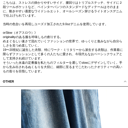
こちらは、ストレスの掛かりやすいサイド、腰回りはトリプルステッチ、サイドに２
段ツールポケットなど、ペインターパンツのスタンダードなディテールはそのまま
に、動きやすい適度なワイドシルエット、オールシーズン穿けるライトオンスデニム
で仕上げられています。
当時の色合いを再現しユーズド加工された9.0ozデニムを使用しています。
orSlow（オアスロウ）》
originalityのある服を吟味しもの創りする。
めまぐるしい速さで流れていくファッションの世界で、ゆっくりと進みながら自分ら
しさを見つめ直していく。
19〜20世紀に誕生した衣類、特にワーク・ミリタリーから派生する衣類は、作業着に
限らずファッションとして多くの人たちに愛され、今現代もなおベーシックウェアと
して支持され続けています。
そういった永遠の定番服を私たちのフィルターを通してslowにデザインしていく。手
から生み出されるぬくもりを大切に、細部に至るまでこだわったクオリティーの高い
もの造りを目指しています。
OTHER