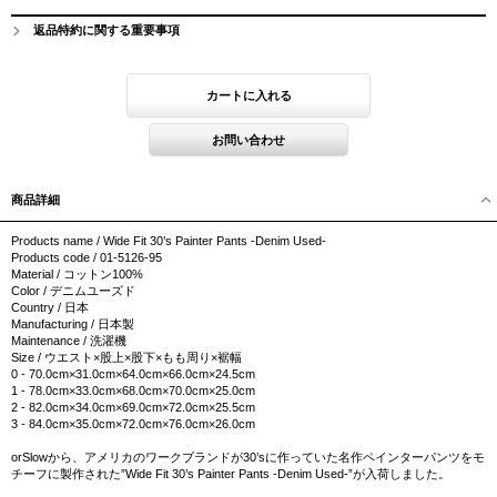
返品特約に関する重要事項
商品詳細
Products name / Wide Fit 30’s Painter Pants -Denim Used-
Products code / 01-5126-95
Material / コットン100%
Color / デニムユーズド
Country / 日本
Manufacturing / 日本製
Maintenance / 洗濯機
Size / ウエスト×股上×股下×もも周り×裾幅
0 - 70.0cm×31.0cm×64.0cm×66.0cm×24.5cm
1 - 78.0cm×33.0cm×68.0cm×70.0cm×25.0cm
2 - 82.0cm×34.0cm×69.0cm×72.0cm×25.5cm
3 - 84.0cm×35.0cm×72.0cm×76.0cm×26.0cm
orSlowから、アメリカのワークブランドが30’sに作っていた名作ペインターパンツをモ
チーフに製作された”Wide Fit 30’s Painter Pants -Denim Used-”が入荷しました。