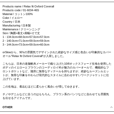
Products name / Relax fit Oxford Coverall
Products code / 01-6034-46S
Material / コットン100%
Color / イエロー
Country / 日本
Manufacturing / 日本製
Maintenance / クリーンニング
Size / 胸囲×着丈×肩幅×そで丈
1 - 134.0cm×68.0cm×57.0cm×57.0cm
2 - 140.0cm×71.0cm×59.0cm×59.0cm
3 - 144.0cm×73.0cm×59.0cm×60.0cm
orSlowから、90’sの雰囲気でデザインされた絶妙なサイズ感と色合いが印象的なカバー
オール”Relax fit Oxford Coverall”が入荷しました。
こちらは、日本の老舗帆布メーカーで織り上げた10/8オックスフォード生地を使用した
ボディのイエローとブラウンのコーディロイ衿が魅力のカバーオールで、機能的なフ
ロントポケットなど、随所に無骨なディテールを持ちますが、絶妙なルーズシルエッ
トが、無骨な印象をやわらげ現代的なスタイルに合わせやすいワークジャケットに仕
上げています。
この生地は、着込むほどに柔らかく風合いが増してゆきます。
チノやデニムなどに合うのはもちろん、ブラウン系のパンツなどに合わせても雰囲気
を出せるアイテムです。
OTHER