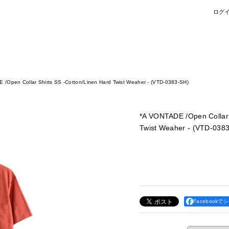
ログ
 /Open Collar Shirts SS -Cotton/Linen Hard Twist Weaher - (VTD-0383-SH)
*A VONTADE /Open Collar 
Twist Weaher - (VTD-038
Facebookで