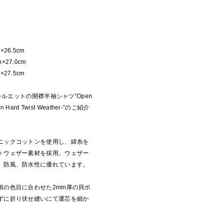
m×26.5cm
m×27.0cm
m×27.5cm
スシルエットの開襟半袖シャツ”Open
inen Hard Twist Weather-”のご紹介
ニックコットンを使用し、緯糸を
トウェザー素材を採用。ウェザー
、防風、防水性に優れています。
頃の色目に合わせた2mm厚の貝ボ
ずに折り伏せ縫いにて運芯を細か