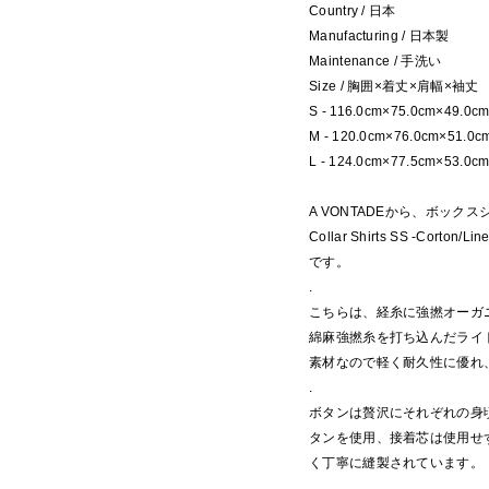
Country / 日本
Manufacturing / 日本製
Maintenance / 手洗い
Size / 胸囲×着丈×肩幅×袖丈
S - 116.0cm×75.0cm×49.0c
M - 120.0cm×76.0cm×51.0c
L - 124.0cm×77.5cm×53.0c
A VONTADEから、ボック
Collar Shirts SS -Corton/L
です。
.
こちらは、経糸に強撚オーガ
綿麻強撚糸を打ち込んだライ
素材なので軽く耐久性に優れ
.
ボタンは贅沢にそれぞれの身
タンを使用、接着芯は使用せ
く丁寧に縫製されています。
.