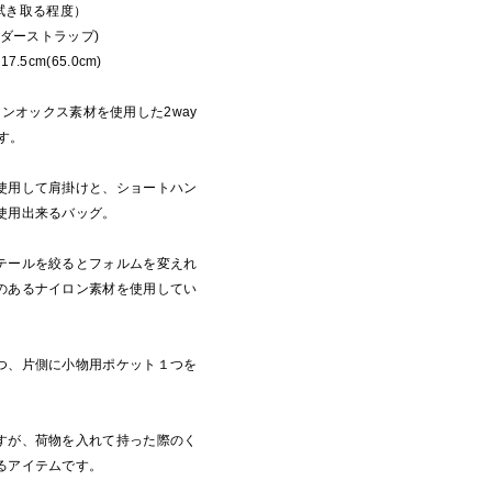
軽く拭き取る程度）
ョルダーストラップ)
×17.5cm(65.0cm)
ナイロンオックス素材を使用した2way
です。
使用して肩掛けと、ショートハン
使用出来るバッグ。
テールを絞るとフォルムを変えれ
のあるナイロン素材を使用してい
つ、片側に小物用ポケット１つを
すが、荷物を入れて持った際のく
るアイテムです。