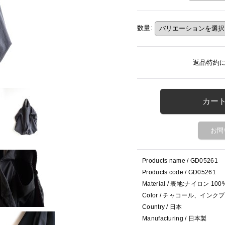
数量
:
返品特約
お問
Products name / GD05261
Products code / GD05261
Material / 表地:ナイロン 1
Color / チャコール、インク
Country / 日本
Manufacturing / 日本製