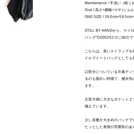
Maintenance / 手洗い（
Size / 高さ×横幅×マチ(シ
ONE SIZE / 39.0cm×59.5cm
STILL BY HANDから、
バッグ”GD05261”のご紹介
.
こちらは、長いストラップを
ドルでトートバッグとしても
.
口部分についている巾着ディ
るのも面白い特徴で、撥水性
ます。
.
主室片側に大きなポケット２
備えています。
.
少し容量が大きめのバッグで
たっとした表情が雰囲気のあ