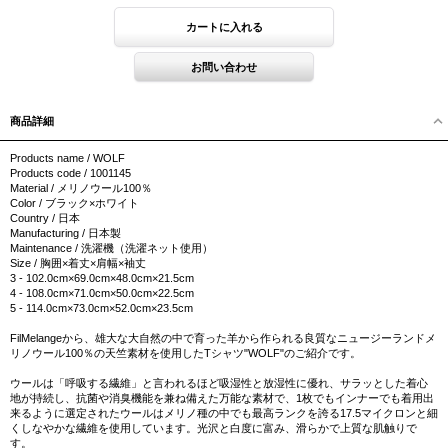
商品詳細
Products name / WOLF
Products code / 1001145
Material / メリノウール100％
Color / ブラック×ホワイト
Country / 日本
Manufacturing / 日本製
Maintenance / 洗濯機（洗濯ネット使用）
Size / 胸囲×着丈×肩幅×袖丈
3 - 102.0cm×69.0cm×48.0cm×21.5cm
4 - 108.0cm×71.0cm×50.0cm×22.5cm
5 - 114.0cm×73.0cm×52.0cm×23.5cm
FilMelangeから、雄大な大自然の中で育った羊から作られる良質なニュージーランドメ
リノウール100％の天竺素材を使用したTシャツ"WOLF"のご紹介です。
ウールは「呼吸する繊維」と言われるほど吸湿性と放湿性に優れ、サラッとした着心
地が持続し、抗菌や消臭機能を兼ね備えた万能な素材で、1枚でもインナーでも着用出
来るように選定されたウールはメリノ種の中でも最高ランクを誇る17.5マイクロンと細
くしなやかな繊維を使用しています。光沢と白度に富み、滑らかで上質な肌触りで
す。