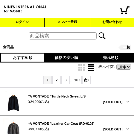
ログイン
メンバー登録
お問い合わせ
全商品
一覧
おすすめ順
価格の安い順
売れ筋順
表示件数
:
1
2
3
163
次
»
...
*A VONTADE / Turtle Neck Sweat L/S
¥24,200
(税込)
[SOLD OUT]
*A VONTADE / Leather Car Coat (RD-0102)
¥99,000
(税込)
[SOLD OUT]