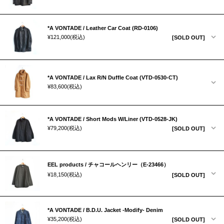
*A VONTADE / Leather Car Coat (RD-0106)
¥121,000
(税込)
[SOLD OUT]
*A VONTADE / Lax R/N Duffle Coat (VTD-0530-CT)
¥83,600
(税込)
*A VONTADE / Short Mods W/Liner (VTD-0528-JK)
¥79,200
(税込)
[SOLD OUT]
EEL products / チャコールヘンリー（E-23466）
¥18,150
(税込)
[SOLD OUT]
*A VONTADE / B.D.U. Jacket -Modify- Denim
¥35,200
(税込)
[SOLD OUT]