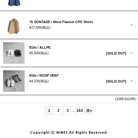
*A VONTADE / Wool Flannel CPO Shirts
¥27,500
(税込)
810s / ALLPE
¥5,500
(税込)
[SOLD OUT]
810s / HOSP VENT
¥4,235
(税込)
[SOLD OUT]
(10件/1623件)
1
2
3
163
次
»
...