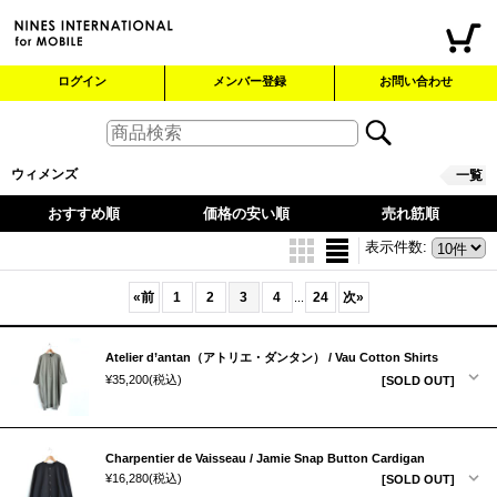
ログイン
メンバー登録
お問い合わせ
ウィメンズ
一覧
おすすめ順
価格の安い順
売れ筋順
表示件数
:
«
前
1
2
3
4
24
次
»
...
Atelier d’antan（アトリエ・ダンタン） / Vau Cotton Shirts
¥35,200
(税込)
[SOLD OUT]
Charpentier de Vaisseau / Jamie Snap Button Cardigan
¥16,280
(税込)
[SOLD OUT]