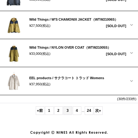
Wild Things / W’S CHAMONIX JACKET（WTW21006S）
¥27,500
(税込)
[SOLD OUT]
Wild Things / NYLON OVER COAT（WTW21005S）
¥33,000
(税込)
[SOLD OUT]
EEL products / サクラコート トラッド Womens
¥37,950
(税込)
(30件/233件)
«
前
1
2
3
4
24
次
»
...