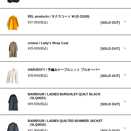
EEL products / サクラコート W (E-21100)
¥37,950
(税込)
[SOLD OUT]
orslow / Lady's Shop Coat
¥28,600
(税込)
[SOLD OUT]
HARVESTY / 手編みケーブルニット プルオーバー
¥28,600
(税込)
[SOLD OUT]
BARBOUR / LADIES BURGHLEY QUILT BLACK
（SLQ0023）
¥49,500
(税込)
[SOLD OUT]
BARBOUR / LADIES QUILTED BOMBER JACKET
（SLQ0018）
¥31,900
(税込)
[SOLD OUT]