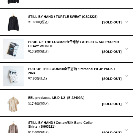
STILL BY HAND / TURTLE SWEAT (CS03223)
¥19,800
(税込)
[SOLD OUT]
FRUIT OF THE LOOM®︎×金子恵治 / ATHLETIC SUIT”SUPER
HEAVY WEIGHT
¥13,200
(税込)
[SOLD OUT]
FUIT OF THE LOOM®︎×金子恵治 / Personal Fit 3P PACK T
2024
¥7,700
(税込)
[SOLD OUT]
EEL products / I.B.D 1/2（E-22409A）
¥17,600
(税込)
[SOLD OUT]
STILL BY HAND / Cotton/Silk Band Collar
Shirts（SH03221）
¥17,600
(税込)
[SOLD OUT]