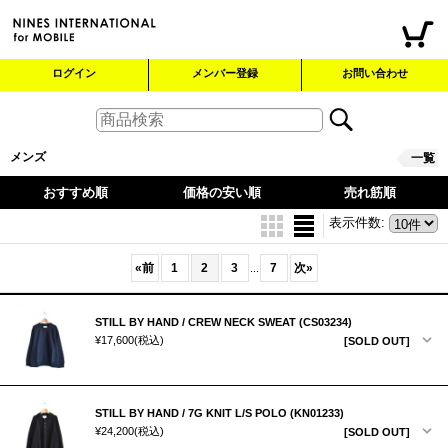
ログイン
メンバー登録
お問い合わせ
メンズ
一覧
おすすめ順
価格の安い順
売れ筋順
表示件数
:
«
前
1
2
3
7
次
»
...
STILL BY HAND / CREW NECK SWEAT (CS03234)
¥17,600
(税込)
[SOLD OUT]
STILL BY HAND / 7G KNIT L/S POLO (KN01233)
¥24,200
(税込)
[SOLD OUT]