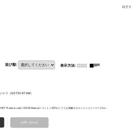
ログ
並び順
:
表示方法
:
ャツ（G3733-973W）
 T-SHIRT Products code / G3733 Material / コットン100％(ソフトな肌触りのコットンジャージー) Col…