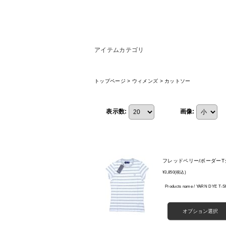
アイテムカテゴリ
トップページ
>
ウィメンズ
>
カットソー
表示数
:
画像
:
フレッドペリー/ボーダーTシ
¥3,850
(税込)
Products name / YARN DYE