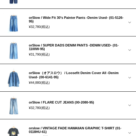
orSlow / Wide Fit 30’s Painter Pants -Denim Used- (01-5126-
95)
¥32,780
(税込)
orSlow / SUPER DADS DENIM PANTS -DENIM USED- (01-
1100W-95)
¥31,790
(税込)
orSlow（オアスロウ） / Loosefit Denim Cover All -Denim
Used- (00-6141-95)
¥44,880
(税込)
orSlow / FLARE CUT JEANS (00-2080-95)
¥32,780
(税込)
orslow / VINTAGE FADE HAWAIIAN GRAPHIC T-SHIRT (01-
0118HU-61)