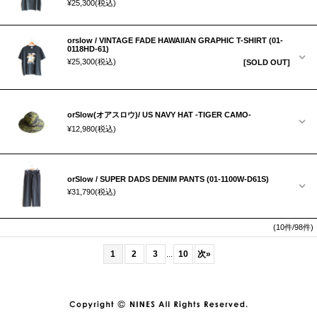
¥25,300
(税込)
orslow / VINTAGE FADE HAWAIIAN GRAPHIC T-SHIRT (01-
0118HD-61)
¥25,300
(税込)
[SOLD OUT]
orSlow(オアスロウ)/ US NAVY HAT -TIGER CAMO-
¥12,980
(税込)
orSlow / SUPER DADS DENIM PANTS (01-1100W-D61S)
¥31,790
(税込)
(10件/98件)
1
2
3
10
次
»
...