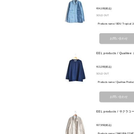
¥34,100
(税込)
SOLD OUT
Products name / BDU Tropical 
EEL products / Qualite
¥13,200
(税込)
SOLD OUT
Products name / Qualitee P
EEL products / サクラ
¥37,950
(税込)
Products name / SAKURA C