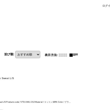
ログ
並び順
:
表示方法
:
k Sweat L/S
Sweat L/S Products code / VTD-0441-CS2 Material / コットン100% Color / ブラ…