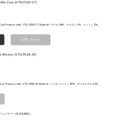
ffle Coat (VTD-0530-CT)
ffle Coat Products code / VTD-0530-CT Material / ウール 94%、ナイロン 4%、コットン 2%…
 W/Liner (VTD-0528-JK)
 W/Liner Products code / VTD-0528-JK Material / シェル: コットン 68%、ポリエステル 21%…
コールヘンリー（E-23466）