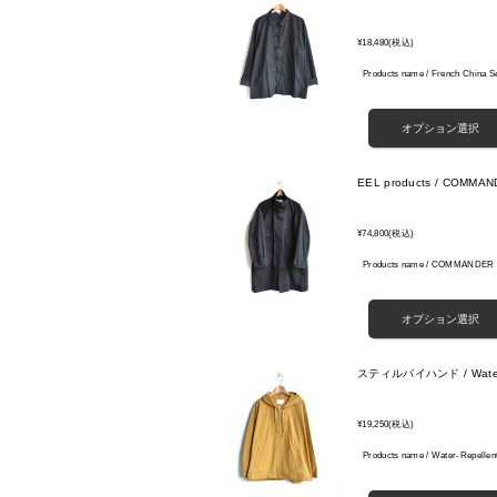
¥18,480
(税込)
Products name / French China 
EEL products / COMMA
¥74,800
(税込)
Products name / COMMAND
スティルバイハンド / Water-R
¥19,250
(税込)
Products name / Water-Repelle