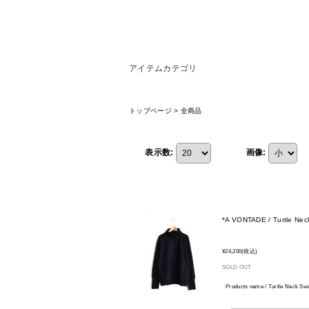
アイテムカテゴリ
トップページ
>
全商品
表示数
:
画像
:
*A VONTADE / Turtle Nec
¥24,200
(税込)
SOLD OUT
Products name / Turtle Neck 