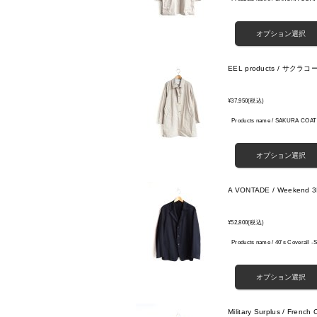
EEL products / サク
¥37,950
(税込)
Products name / SAKURA C
A VONTADE / Weekend 3B
¥52,800
(税込)
Products name / 40's Coveral
Military Surplus / French