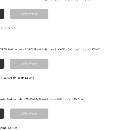
ラコート トラッド
OAT TRAD Products code / E-21103 Material / 表：コットン100%、ライニング：コットン100% C…
 Jacket (VTD-0544-JK)
l -Suede- Products code / VTD-0544-JK Material / ウール98%、ナイロン2% Color …
 China Set/Up