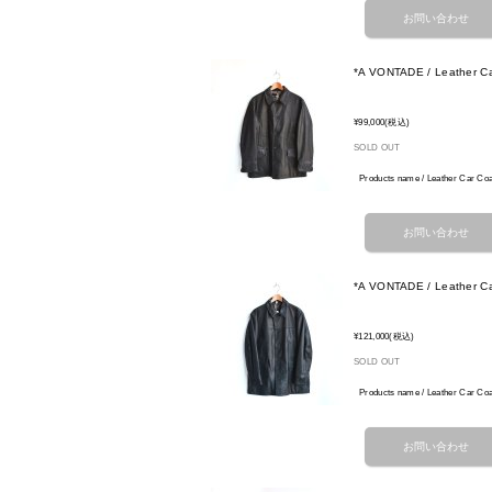
*A VONTADE / Leather Ca
¥99,000
(税込)
SOLD OUT
Products name / Leather C
*A VONTADE / Leather Ca
¥121,000
(税込)
SOLD OUT
Products name / Leather C