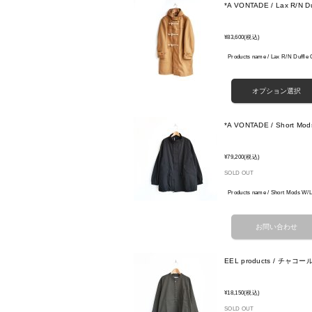
*A VONTADE / Lax R/N Du
¥83,600
(税込)
Products name / Lax R/N Du
*A VONTADE / Short Mods
¥79,200
(税込)
SOLD OUT
Products name / Short Mods
EEL products / チャ
¥18,150
(税込)
SOLD OUT