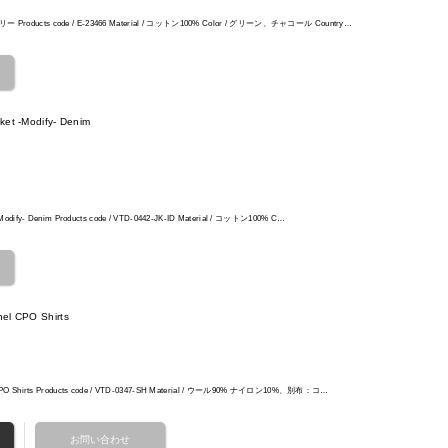
ー Products code / E-23466 Material / コットン100% Color / グリーン、チャコール Country…
ket -Modify- Denim
 -Modify- Denim Products code / VTD-0442-JK-ID Material / コットン100% C…
el CPO Shirts
el CPO Shirts Products code / VTD-0347-SH Material / ウール90% ナイロン10%、別布：コ…