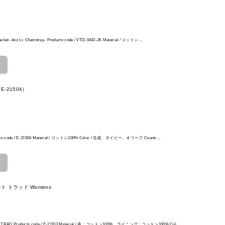
Jacket -4oz Lt. Chambray- Products code / VTD-0442-JK Material / コットン…
e（E-21504）
roducts code / E-21504 Material / コットン100% Color / 生成、ネイビー、オリーブ Countr…
コート トラッド Womens
OAT TRAD Products code / E-21103 Material / 表：コットン100%、ライニング：コットン100% Col…