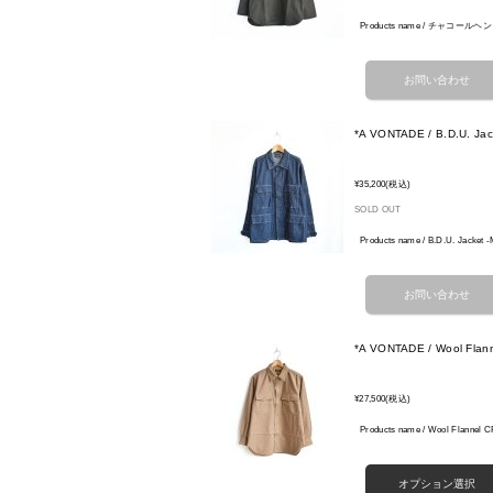
Products name / チャコールヘンリ
*A VONTADE / B.D.U. Jac
¥35,200
(税込)
SOLD OUT
Products name / B.D.U. Jacket
*A VONTADE / Wool Flann
¥27,500
(税込)
Products name / Wool Flann