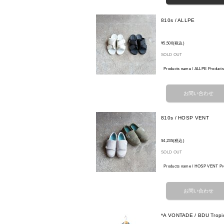
810s / ALLPE
¥5,500
(税込)
SOLD OUT
Products name / ALLPE P
810s / HOSP VENT
¥4,235
(税込)
SOLD OUT
Products name / HOSP VEN
*A VONTADE / BDU Tropic