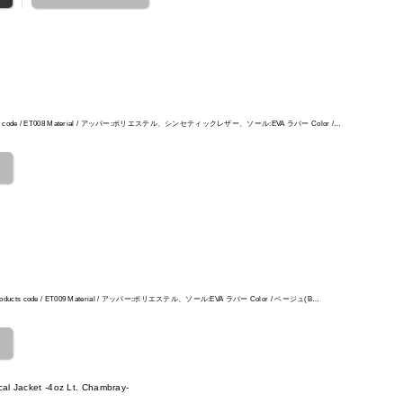
roducts code / ET008 Material / アッパー:ポリエステル、シンセティックレザー、ソール:EVA ラバー Color /…
T Products code / ET009 Material / アッパー:ポリエステル、ソール:EVA ラバー Color / ベージュ(B…
al Jacket -4oz Lt. Chambray-