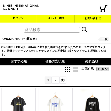
ログイン
メンバー登録
お問い合わせ
ONOMICHI CITY (尾道市)
一覧
ONOMICHI CITYは、2014年に生まれた尾道市をPRするためのスーベニアプロジェク
ト。尾道をモチーフとしたTシャツをメインに不定期で様々なアイテムを展開していま
す。
おすすめ順
価格の安い順
売れ筋順
表示件数
:
1
2
次
»